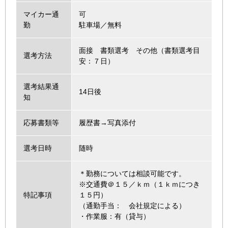
マイカー通
可
勤
駐車場／無料
面接 書類選考 その他（書類選考目
選考方法
安：７日）
選考結果通
14日後
知
応募書類等
履歴書→写真添付
選考日時
随時
＊勤務については相談可能です。
※交通費＠１５／ｋｍ（１ｋｍにつき
特記事項
１５円）
（通勤手当： 会社規定による）
・作業服：有（貸与）