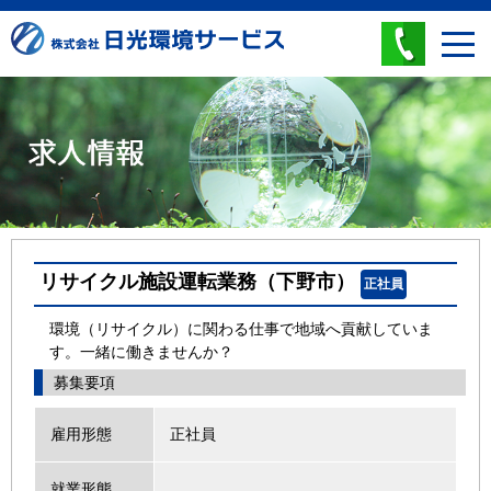
株式会社日光環境サービス
0285-38-
m
リサイクル施設運転業務（下野市）
正社員
環境（リサイクル）に関わる仕事で地域へ貢献していま
す。一緒に働きませんか？
募集要項
雇用形態
正社員
就業形態