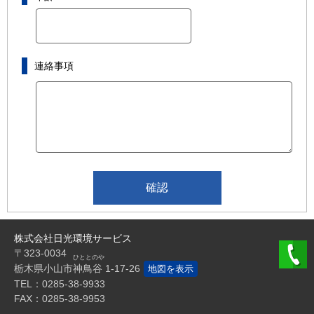
連絡事項
株式会社日光環境サービス
0
〒323-0034
栃木県小山市
神鳥谷
1-17-26
地図を表示
TEL：0285-38-9933
FAX：0285-38-9953