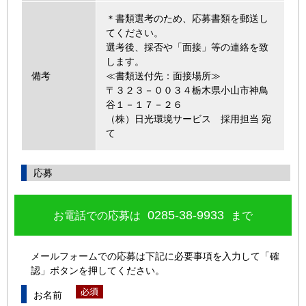
＊書類選考のため、応募書類を郵送し
てください。
選考後、採否や「面接」等の連絡を致
します。
備考
≪書類送付先：面接場所≫
〒３２３－００３４栃木県小山市神鳥
谷１－１７－２６
（株）日光環境サービス 採用担当 宛
て
応募
0285-38-9933
お電話での応募は
まで
メールフォームでの応募は下記に必要事項を入力して「確
認」ボタンを押してください。
お名前